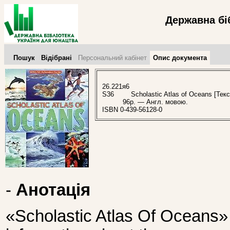
Державна бі
Пошук
Відібрані
Персональний кабінет
Опис документа
26.221я6
S36
Scholastic Atlas of Oceans [Текст
96p. — Англ. мовою.
ISBN 0-439-56128-0
-
Анотація
«Scholastic Atlas Of Oceans» 