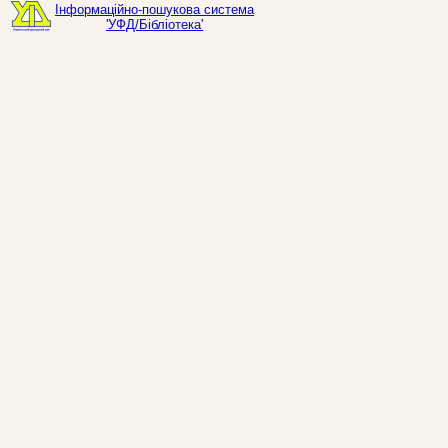
Інформаційно-пошукова система
'УФД/Бібліотека'