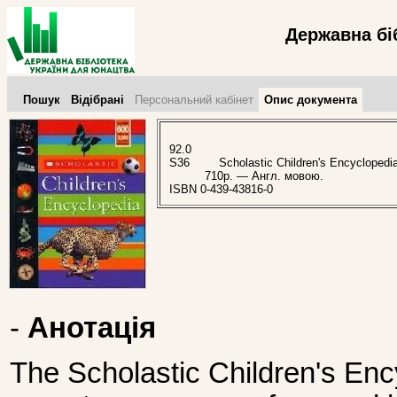
Державна бі
Пошук
Відібрані
Персональний кабінет
Опис документа
92.0
S36
Scholastic Children's Encyclopedia 
710p. — Англ. мовою.
ISBN 0-439-43816-0
-
Анотація
The Scholastic Children's Enc