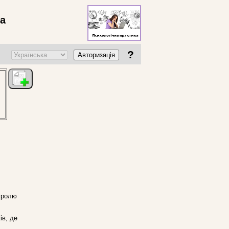
ва
?
Авторизація
нтролю
ів, де