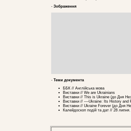
-
Зображення
-
Теми документа
ББК // Англійська мова
Виставки // We are Ukrainians
Виставки // This is Ukraine (до Дня Не
Виставки // ----Ukraine: Its History an
Виставки // Ukraine Forever (до Дня Н
Калейдоскоп подій та дат // 28 липня