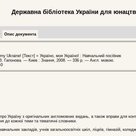
Державна бібліотека України для юнацт
т
Опис документа
y Ukraine! [Текст] = Україно, моя Україно! : Навчальний посібник
.В. Гапонова. — Киев : Знання, 2008. — 336 p. — Англ. мовою.
-0
 про Україну з оригінальних англомовних видань, а також вправи для ко
ння до кожної теми та тематичні словники.
вчальних закладів, учнів загальноосвітніх шкіл, ліцеїв, гімназій, коледж