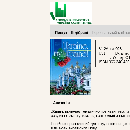
Пошук
Відібрані
Персональний кабіне
81.2Англ-923
U31
Ukraine, m
/ Уклад. С
ISBN 966-346-435
-
Анотація
Збірник включає тематично пов’язані тексти
розуміння змісту текстів, контрольні запита
Посібник призначений для студентів вищих на
вивчають англійську мову.