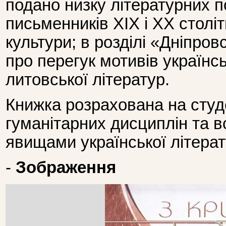
подано низку літературних п
письменників XIX і XX століт
культури; в розділі «Дніпров
про перегук мотивів українсь
литовської літератур.
Книжка розрахована на студе
гуманітарних дисциплін та вс
явищами української літерат
-
Зображення