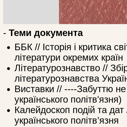
-
Теми документа
ББК // Історія і критика св
літератури окремих країн
Літературознавство // Збір
літературознавства Украї
Виставки // ----Забуттю не
українського політв'язня)
Калейдоскоп подій та дат /
українського політв’язня