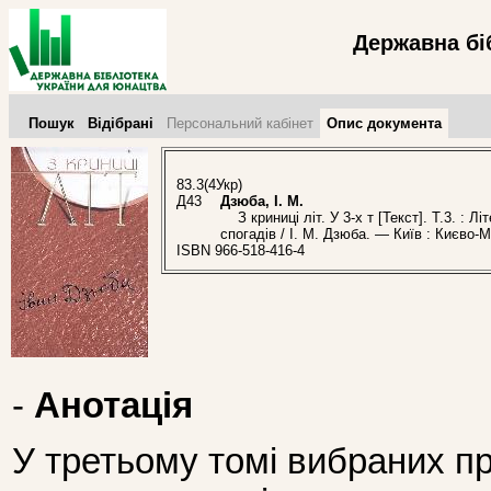
Державна бі
Пошук
Відібрані
Персональний кабінет
Опис документа
83.3(4Укр)
Д43
Дзюба, І. М.
З криниці літ. У 3-х т [Текст]. Т.3. : Л
спогадів / І. М. Дзюба. — Київ : Києво-
ISBN 966-518-416-4
-
Анотація
У третьому томі вибраних п