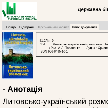
Державна бі
Пошук
Відібрані
Персональний кабінет
Опис документа
81.2Лит-9
Л64
Литовсько-український розмовник [Текст
/ Укл. А.Л. Тараненко. — Луцьк : Хриси
ISBN 966-8495-10-1
-
Анотація
Литовсько-український розм