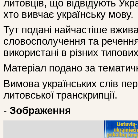
литовців, що відвідують Укра
хто вивчає українську мову.
Тут подані найчастіше вжива
словосполучення та речення
використані в різних типови
Матеріал подано за темати
Вимова українських слів пе
литовської транскрипції.
-
Зображення