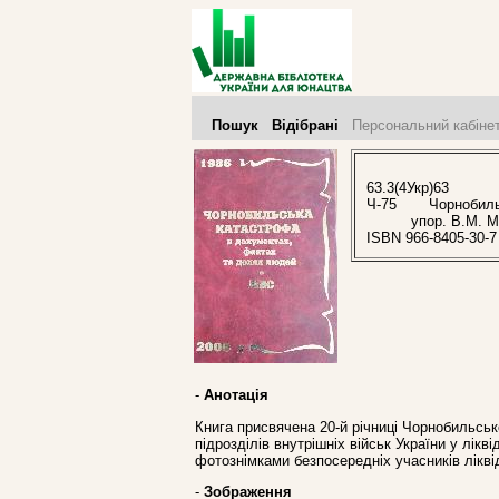
Пошук
Відібрані
Персональний кабіне
63.3(4Укр)63
Ч-75
Чорнобильсь
упор. В.М. М
ISBN 966-8405-30-7
-
Анотація
Книга присвячена 20-й річниці Чорнобильськ
підрозділів внутрішніх військ України у лікв
фотознімками безпосередніх учасників ліквід
-
Зображення