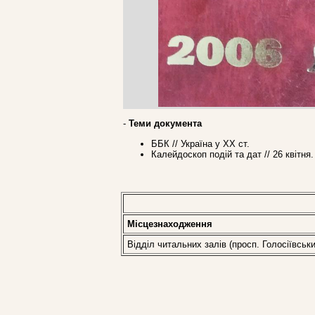
-
Теми документа
ББК // Україна у ХХ ст.
Калейдоскоп подій та дат // 26 квітн
Місцезнаходження
Відділ читальних залів (просп. Голосіївськи