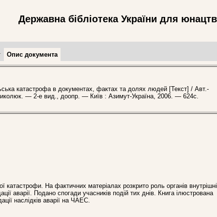
Державна бібліотека України для юнацт
т
Опис документа
ка катастрофа в документах, фактах та долях людей [Текст] / Авт.-
иколюк. — 2-е вид., доопр. — Київ : Азимут-Україна, 2006. — 624с.
ої катастрофи. На фактичних матеріалах розкрито роль органів внутрішні
ідації аварії. Подано спогади учасників подій тих днів. Книга ілюстрована
ації наслідків аварії на ЧАЕС.