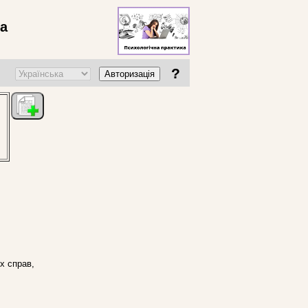
ва
?
Авторизація
х справ,