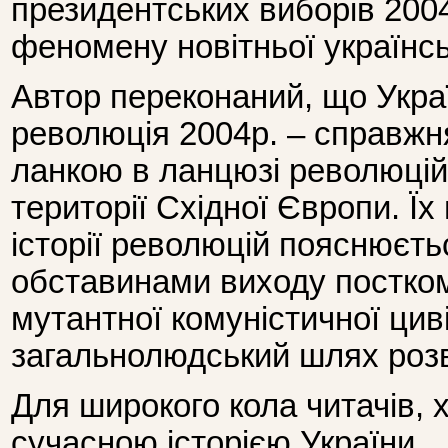
президентських виборів 200
феномену новітньої українськ
Автор переконаний, що Укра
революція 2004р. – справжня
ланкою в ланцюзі революцій,
території Східної Європи. Їх
історії революцій пояснюєть
обставинами виходу посткому
мутантної комуністичної циві
загальнолюдський шлях розв
Для широкого кола читачів, 
сучасною історією України.