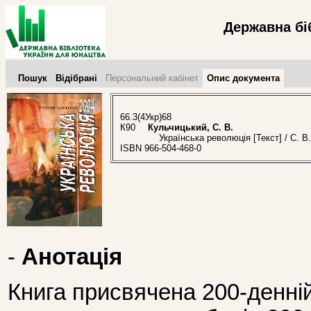
Державна бі
Пошук
Відібрані
Персональний кабінет
Опис документа
66.3(4Укр)68
К90
Кульчицький, С. В.
Українська революція [Текст] / С. В.
ISBN 966-504-468-0
-
Анотація
Книга присвячена 200-денні