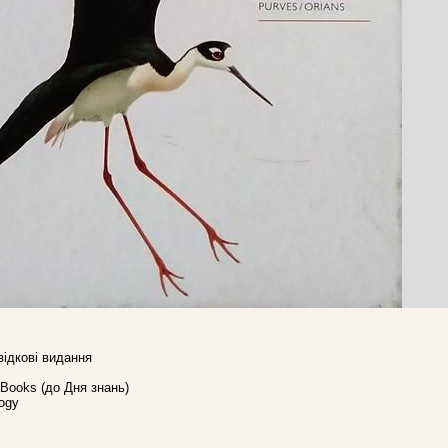
відкові видання
h Books (до Дня знань)
ogy