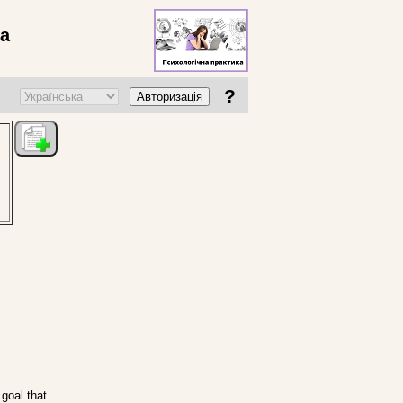
ва
?
Авторизація
 goal that