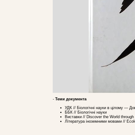
-
Теми документа
УДК // Бioлогiчні науки в цілому — До
ББК // Біологічні науки
Виставки // Discover the World throug
Література іноземними мовами // Ecol