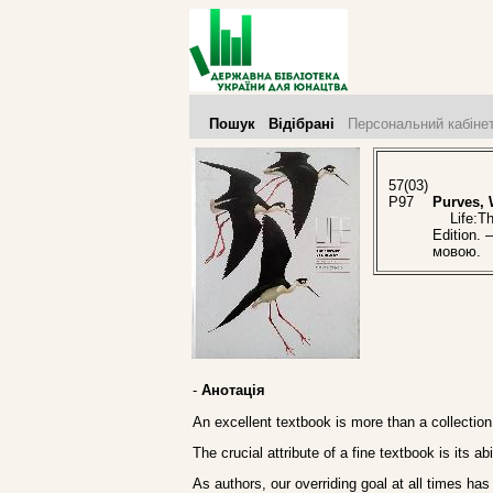
Пошук
Відібрані
Персональний кабіне
57(03)
P97
Purves, 
Life:The
Edition. 
мовою.
-
Анотація
An excellent textbook is more than a collection
The crucial attribute of a fine textbook is its 
As authors, our overriding goal at all times ha