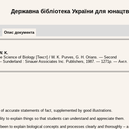
Державна бібліотека України для юнацт
т
Опис документа
W. K.
 Science of Biology [Текст] / W. K. Purves, G. H. Orians. — Second
— Sunderland : Sinauer Associates Inc. Publishers, 1987. — 1271p. — Англ.
 of accurate statements of fact, supplemented by good illustrations.
ability to explain things so that students can understand and appreciate them.
s been to explain biological concepts and processes clearly and thoroughly – a