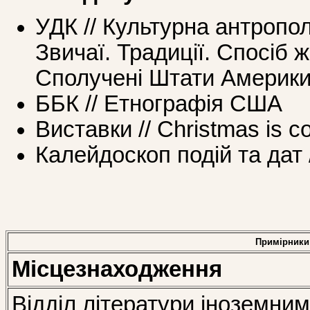
УДК // Культурна антропол
Звичаї. Традиції. Спосіб
Сполучені Штати Америк
ББК // Етнографія США
Виставки // Christmas is co
Калейдоскоп подій та дат /
Примірники
Місцезнаходження
Відділ літератури іноземни