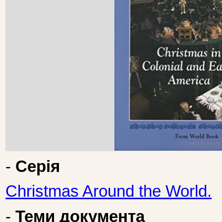
-
Серія
Christmas Around the World.
-
Теми документа