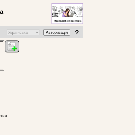
ва
?
Авторизація
nize