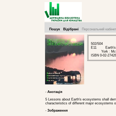
Пошук
Відібрані
Персональний кабіне
502/504
E11
Earth's e
York : Mc
ISBN 0-02-2742
-
Анотація
5 Lessons about Earth's ecosystems shall demo
characteristics of different major ecosystems o
-
Зображення