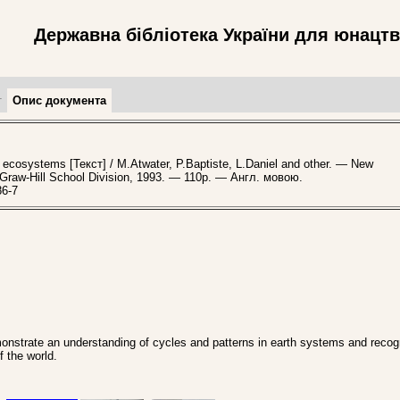
Державна бібліотека України для юнацт
т
Опис документа
cosystems [Текст] / M.Atwater, P.Baptiste, L.Daniel and other. — New
Graw-Hill School Division, 1993. — 110p. — Англ. мовою.
86-7
nstrate an understanding of cycles and patterns in earth systems and recog
f the world.