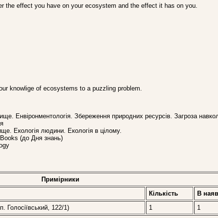
r the effect you have on your ecosystem and the effect it has on you.
 your knowlige of ecosystems to a puzzling problem.
ище. Енвіронментологія. Збереження природних ресурсів. Загроза навк
ія
ще. Екологія людини. Екологія в цілому.
h Books (до Дня знань)
ogy
Примірники
Кількість
В наяв
. Голосіївський, 122/1)
1
1