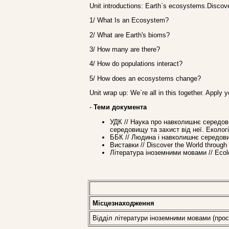
Unit introductions: Earth`s ecosystems.Discove
1/ What Is an Ecosystem?
2/ What are Earth's bioms?
3/ How many are there?
4/ How do populations interact?
5/ How does an ecosystems change?
Unit wrap up: We`re all in this together. Apply
-
Теми документа
УДК // Наука про навколишнє середов
середовищу та захист від неї. Еколог
ББК // Людина і навколишнє середови
Виставки // Discover the World throug
Література іноземними мовами // Ecol
Місцезнаходження
Відділ літератури іноземними мовами (просп