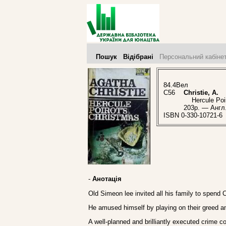
Пошук
Відібрані
Персональний кабіне
84.4Вел
C56
Christie, A.
Hercule Poiro
203p. — Англ
ISBN 0-330-10721-6
-
Анотація
Old Simeon lee invited all his family to spend 
He amused himself by playing on their greed an
A well-planned and brilliantly executed crime 