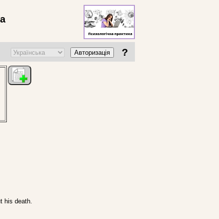
ва
?
Авторизація
t his death.