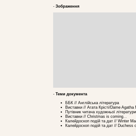
-
Зображення
-
Теми документа
ББК // Англійська література
Виставки // Агата Крісті/Dame Agatha M
Путівник читача художньої літератури
Виставки // Christmas is coming...
Калейдоскоп подій та дат // Winter Ma
Калейдоскоп подій та дат // Duchess of