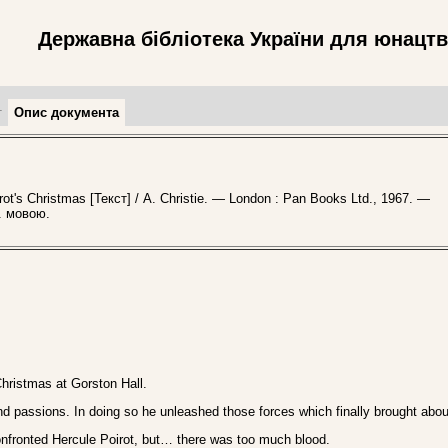
Державна бібліотека України для юнацт
т
Опис документа
t's Christmas [Текст] / A. Christie. — London : Pan Books Ltd., 1967. —
. мовою.
Christmas at Gorston Hall.
d passions. In doing so he unleashed those forces which finally brought abou
confronted Hercule Poirot, but… there was too much blood.