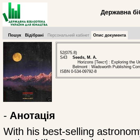
Державна бі
Пошук
Відібрані
Персональний кабінет
Опис документа
52(075.8)
S43
Seeds, M. A.
Horizons [Текст] : Exploring the Un
Belmont : Wadsworth Publishing Co
ISBN 0-534-09792-8
-
Анотація
With his best-selling astron