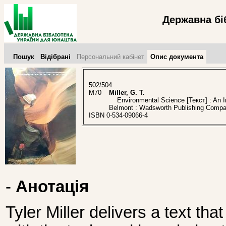
Державна бі
Пошук
Відібрані
Персональний кабінет
Опис документа
502/504
M70
Miller, G. T.
Environmental Science [Текст] : An Int
Belmont : Wadsworth Publishing Comp
ISBN 0-534-09066-4
-
Анотація
Tyler Miller delivers a text th