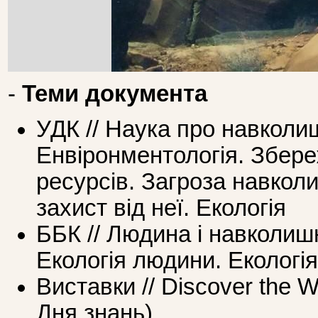
-
Теми документа
УДК // Наука про навкол
Енвіронментологія. Збер
ресурсів. Загроза навко
захист від неї. Екологія
ББК // Людина і навколи
Екологія людини. Екологія
Виставки // Discover the W
Дня знань)