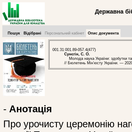
Державна бі
Пошук
Відібрані
Персональний кабінет
Опис документа
001.31:001.89-057.4(477)
Сунєгін, С. О.
Молода наука України: здобутки та но
// Бюлетень Мін’юсту України. — 202
-
Анотація
Про урочисту церемонію наг