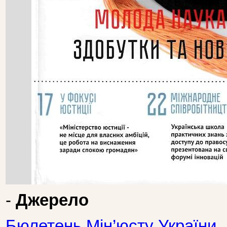
-
Джерело
Бюлетень Мін’юсту України.