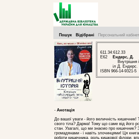
Пошук
Відібрані
Персональний кабіне
611.34:612.33
Е62
Ендерс, Д.
Внутрішня іст
іл Д. Ендерс.
ISBN 966-14-9321-5
-
Анотація
До вашої уваги - його величність кишечник! 
свого тіла? Дарма! Тому що саме від його р
стан. Узагалі, що ми знаємо про кишечник? З
громадянами - і навіть злочинцями! Ця книг
роботи кишечника, роль кишкової флори, впл