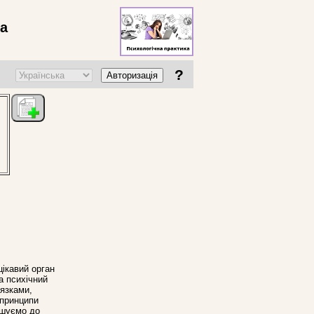
ва
?
Авторизація
цікавий орган
а психічний
'язками,
 принципи
ошуємо до