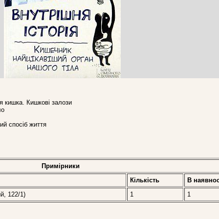
я кишка. Кишкові залози
ло
вий спосіб життя
Примірники
Кількість
В наявнос
й, 122/1)
1
1