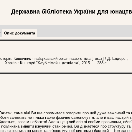
Державна бібліотека України для юнацт
т
Опис документа
орія. Кишечник - найцікавіший орган нашого тіла [Текст] / Д. Ендерс ;
 — Харків : Кн. клуб "Клуб сімейн. дозвілля", 2015. — 288 с.
Так-так, саме він! Ви ще соромитеся говорити про цей дуже важливий та 
оботи залежить не тільки гарне фізичне самопочуття, але й ваш настрій т
дається, зовсім небагато! Але ж це цілий світ зі своїми правилами, обов
а покликана змінити існуючий стан речей. Ви дізнаєтеся про структуру та
ив кишечника на мозок та зв'язок імунної системи і бактерій... Тож запр