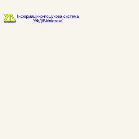
Інформаційно-пошукова система
'УФД/Бібліотека'