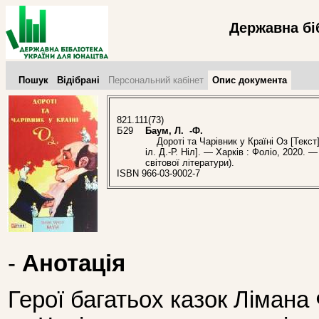
Державна бі
Пошук
Відібрані
Персональний кабінет
Опис документа
821.111(73)
Б29
Баум, Л. -Ф.
Дороті та Чарівник у Країні Оз [Текст] /
іл. Д.-Р. Ніл]. — Харків : Фоліо, 2020. 
світової літератури).
ISBN 966-03-9002-7
-
Анотація
Герої багатьох казок Лімана