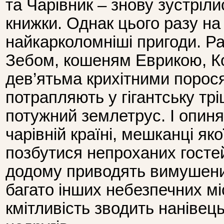
та Чарівник – знову зустріли
книжки. Однак цього разу на
найкарколомніші пригоди. Р
Зебом, кошеням Еврикою, К
дев’ятьма крихітними порос
потрапляють у гігантську тр
потужний землетрус. І опиня
чарівній країні, мешканці яко
позбутися непроханих госте
додому приводять вимушени
багато інших небезпечних мі
кмітливість зводить нанівець