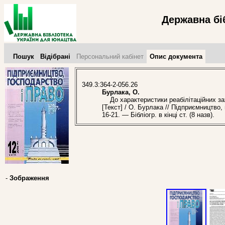
Державна бі
Пошук
Відібрані
Персональний кабінет
Опис документа
349.3:364-2-056.26
Бурлака, О.
До характеристики реабілітаційних захо
[Текст] / О. Бурлака // Підприємництво
16-21. — Бібліогр. в кінці ст. (8 назв).
-
Зображення