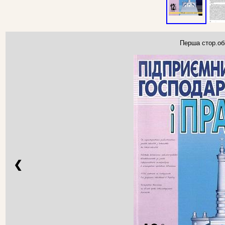
Перша стор.об
❮