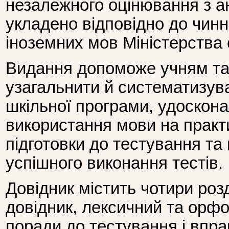
незалежного оцінювання з ан
укладено відповідно до чин
іноземних мов Міністерства о
Видання допоможе учням та
узагальнити й систематизув
шкільної програми, удоскон
використання мови на практ
підготовки до тестування та
успішного виконання тестів.
Довідник містить чотири роз
довідник, лексичний та орфо
поради до тестування і впра