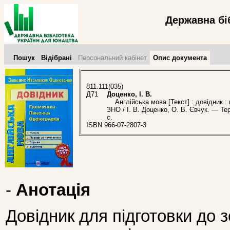
Державна бі
Пошук
Відібрані
Персональний кабінет
Опис документа
811.111(035)
Д71
Доценко, І. В.
Англійська мова [Текст] : довідник :
ЗНО / І. В. Доценко, О. В. Євчук. — Те
с.
ISBN 966-07-2807-3
-
Анотація
Довідник для підготовки до 