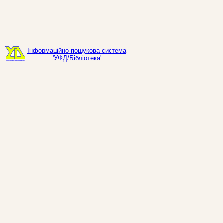
Інформаційно-пошукова система
'УФД/Бібліотека'