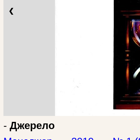
❮
-
Джерело