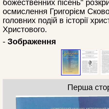
божественних пісень" розкр
осмислення Григорієм Сково
головних подій в історії хри
Христового.
-
Зображення
Перша стор