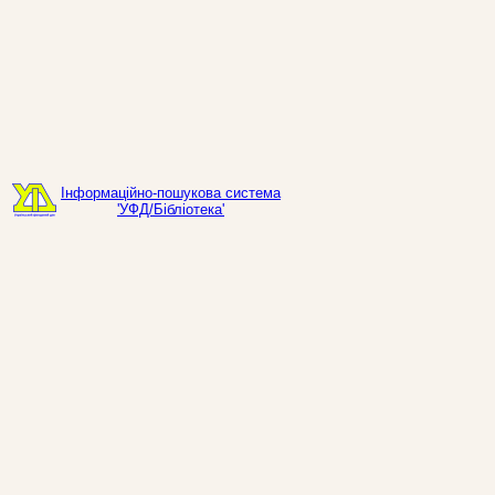
Інформаційно-пошукова система
'УФД/Бібліотека'