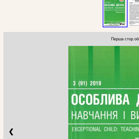
Перша стор.об
❮