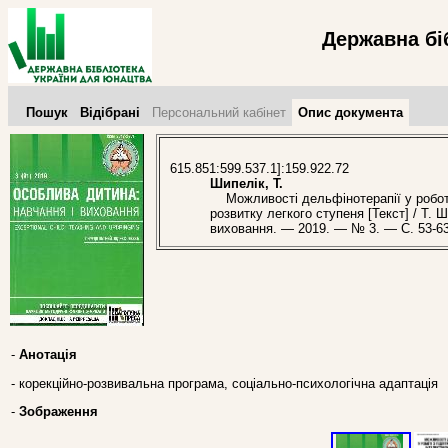
Державна бі
Пошук
Відібрані
Персональний кабінет
Опис документа
615.851:599.537.1]:159.922.72
Шипелік, Т.
Можливості дельфінотерапії у роботі
розвитку легкого ступеня [Текст] / Т. 
виховання. — 2019. — № 3. — С. 53-63. —
-
Анотація
- корекційно-розвивальна програма, соціально-психологічна адаптація
-
Зображення