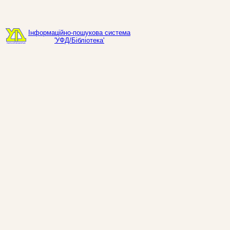
Інформаційно-пошукова система
'УФД/Бібліотека'