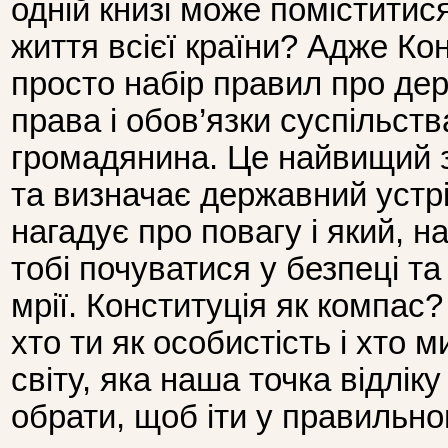
одній книзі може поміститис
життя всієї країни? Адже Ко
просто набір правил про дер
права і обов’язки суспільств
громадянина. Це найвищий з
та визначає державний устрі
нагадує про повагу і який, н
тобі почуватися у безпеці та
мрії. Конституція як компас? 
хто ти як особис­тість і хто м
світу, яка наша точка відлік
обрати, щоб іти у правильн