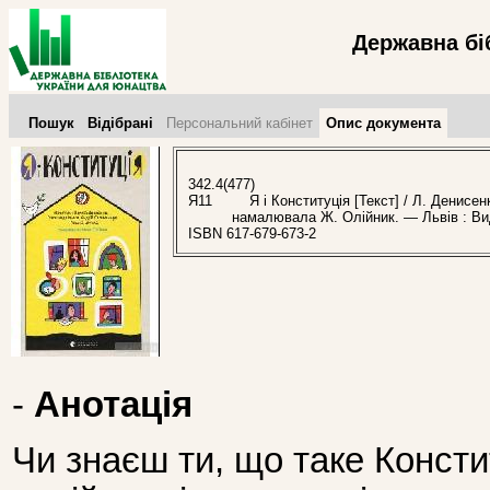
Державна бі
Пошук
Відібрані
Персональний кабінет
Опис документа
342.4(477)
Я11
Я і Конституція [Текст] / Л. Денисен
намалювала Ж. Олійник. — Львів : Вид
ISBN 617-679-673-2
-
Анотація
Чи знаєш ти, що таке Констит