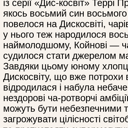
із серії «Дис-косвіт» Террі 
якось восьмий син восьмого с
повелося на Дискосвіті, чар
у нього теж народилося вось
наймолодшому, Койнові — ча
судилося стати джерелом ма
Завдяки цьому юному хлопце
Дискосвіту, що вже потрохи
відродилася і набула небачен
нездорові ча-ротворчі амбіції
можуть бути небезпечними т
загрожувати цілісності світо