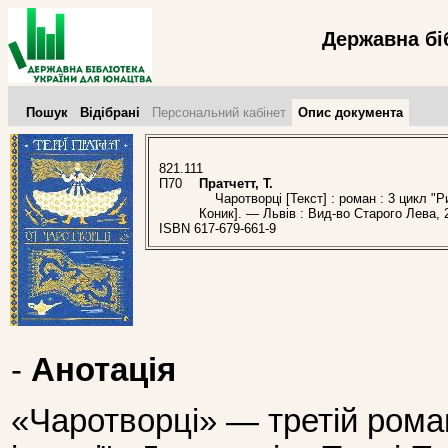
Державна бі
Пошук
Відібрані
Персональний кабінет
Опис документа
821.111
П70
Пратчетт, Т.
Чаротворці [Текст] : роман : 3 цикл "Рин
Коник]. — Львів : Вид-во Старого Лева, 
ISBN 617-679-661-9
-
Анотація
«Чаротворці» — третій рома