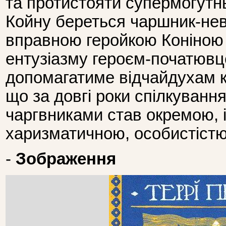
та протистояти супермогутн
Койну береться чаршник-нев
вправною геройкою Коніною
ентузіазму героєм-початюв
допомагатиме відчайдухам к
що за довгі роки спілкуванн
чаргвниками став окремою, 
харизматичною, особистістю
-
Зображення