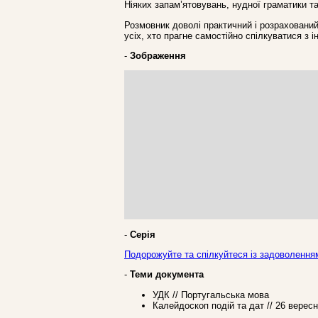
Ніяких запам’ятовувань, нудної граматики т
Розмовник доволі практичний і розрахований 
усіх, хто прагне самостійно спілкуватися з 
-
Зображення
-
Серія
Подорожуйте та спілкуйтеся із задоволення
-
Теми документа
УДК // Португальська мова
Калейдоскоп подій та дат // 26 верес