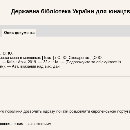
Державна бібліотека України для юнацт
т
Опис документа
, О. Ю.
ка мова в малюнках [Текст] / О. Ю. Скосаренко ; [О.Ю.
 — Київ : Арій, 2019. — 32 с. : іл. — (Подорожуйте та спілкуйтеся із
м). — Авт. вказаний над вих. дан.
1
ого покоління дозволить одразу почати розмовляти європейською порту
ування легким і захоплюючим.