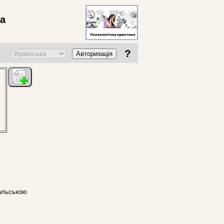
ва
?
Авторизація
гальською