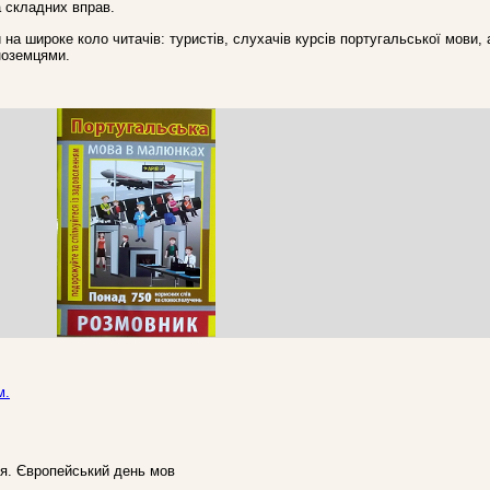
а складних вправ.
на широке коло читачів: туристів, слухачів курсів португальської мови, 
іноземцями.
м.
ня. Європейський день мов