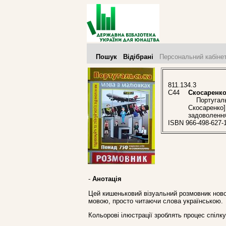
Пошук
Відібрані
Персональний кабіне
811.134.3
С44
Скосаренко
Португальсь
Скосаренко].
задоволення
ISBN 966-498-627-
-
Анотація
Цей кишеньковий візуальний розмовник нов
мовою, просто читаючи слова українською.
Кольорові ілюстрації зроблять процес спілк