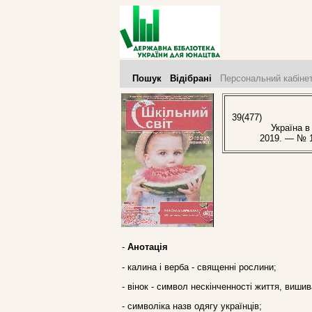
Пошук
Відібрані
Персональний кабіне
39(477)
Україна в с
2019. — № 1
-
Анотація
- калина і верба - священні рослини;
- вінок - символ нескінченності життя, виши
- символіка назв одягу українців;