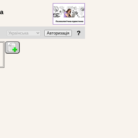
ва
?
Авторизація