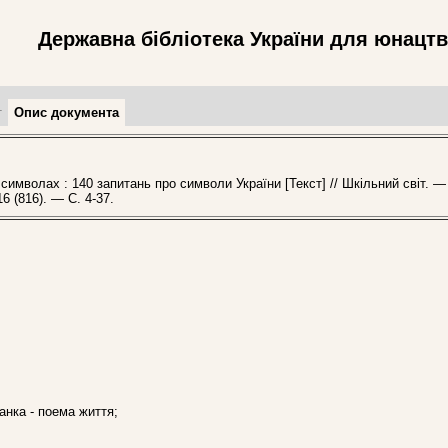
Державна бібліотека України для юнацт
т
Опис документа
имволах : 140 запитань про символи України [Текст] // Шкільний світ. —
6 (816). — С. 4-37.
ванка - поема життя;