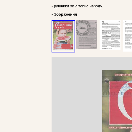
- рушники як літопис народу.
-
Зображення