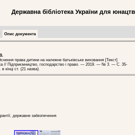
Державна бібліотека України для юнацт
т
Опис документа
В.
снення права дитини на належне батьківське виховання [Текст]
ка // Підприємництво, господарство і право. — 2019. — № 3. — С. 35-
 в кінці ст. (21 назва).
гарантії, державне забезпечення