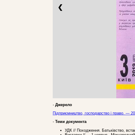
❮
-
Джерело
Підприємництво, господарство і право. — 2
-
Теми документа
УДК // Походження. Батьківство, вста
Виставки // ----1 червня - Міжнародни