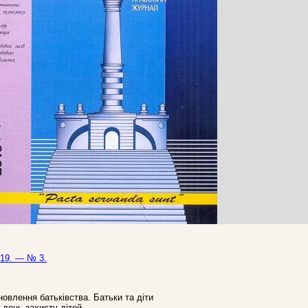
019. — № 3.
новлення батьківства. Батьки та діти
й день захисту дітей