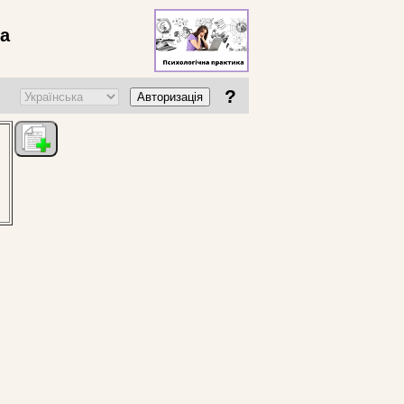
ва
?
Авторизація