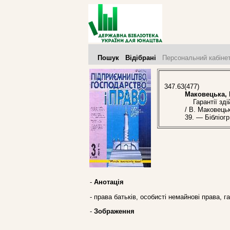
Пошук
Відібрані
Персональний кабіне
347.63(477)
Маковецька, 
Гарантії здій
/ В. Маковець
39. — Бібліогр.
-
Анотація
- права батьків, особисті немайнові права, 
-
Зображення