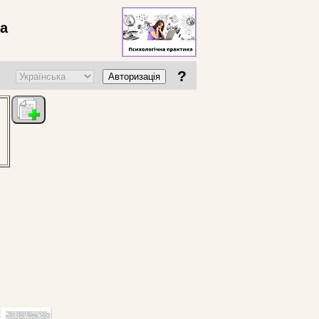
ва
?
Авторизація