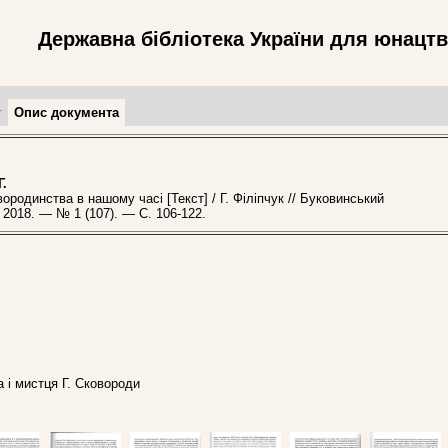
Державна бібліотека України для юнацт
т
Опис документа
Г.
одинства в нашому часі [Текст] / Г. Філіпчук // Буковинський
2018. — № 1 (107). — С. 106-122.
а і мистця Г. Сковороди