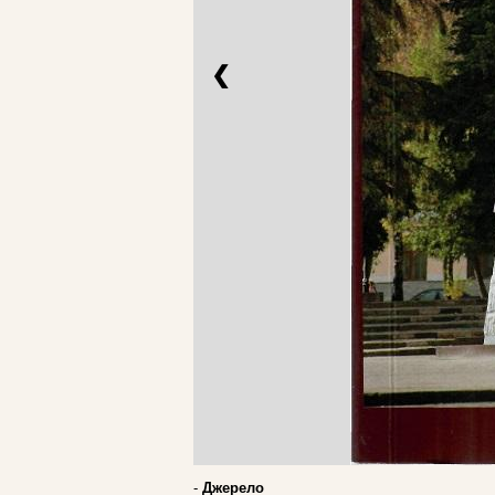
❮
-
Джерело