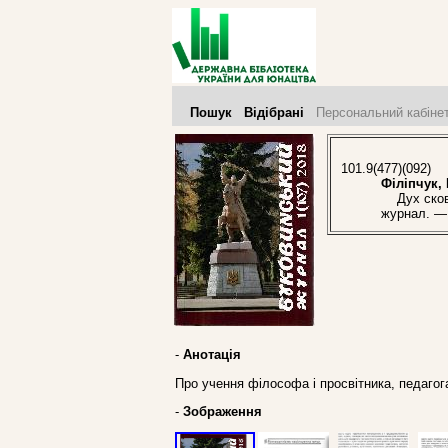
Пошук
Відібрані
Персональний кабіне
101.9(477)(092)
Філіпчук, 
Дух сковор
журнал. — 
-
Анотація
Про учення філософа і просвітника, педагог
-
Зображення