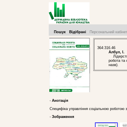
Пошук
Відібрані
Персональний кабіне
364:316.46
Албул, І.
Лідерство 
робота та 
назв).
-
Анотація
Специфіка управління соціальною роботою з
-
Зображення