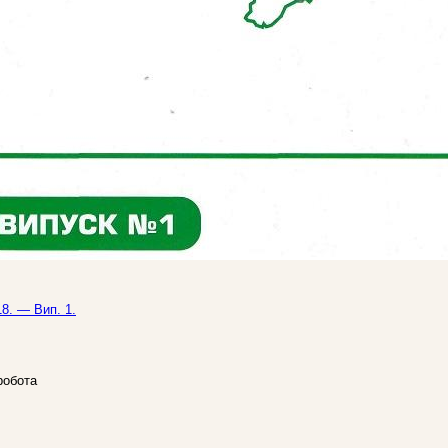
8. — Вип. 1.
робота