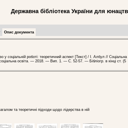
Державна бібліотека України для юнацт
т
Опис документа
у соціальній роботі: теоретичний аспект [Текст] / І. Албул // Соціальна
соціальна освіта. — 2018. — Вип. 1. — С. 52-57. — Бібліогр. в кінці ст. (5
агалом та теоретичні підходи щодо лідерства в ній