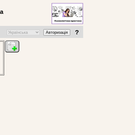
ва
?
Авторизація