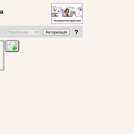
ва
?
Авторизація