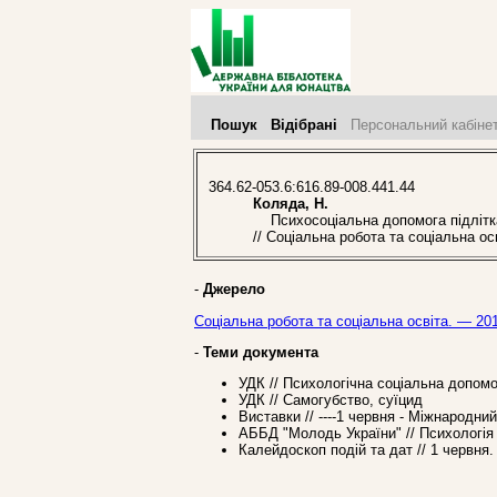
Пошук
Відібрані
Персональний кабіне
364.62-053.6:616.89-008.441.44
Коляда, Н.
Психосоціальна допомога підліткам
// Соціальна робота та соціальна осв
-
Джерело
Соціальна робота та соціальна освіта. — 201
-
Теми документа
УДК // Психологічна соціальна допом
УДК // Самогубство, суїцид
Виставки // ----1 червня - Міжнародни
АББД "Молодь України" // Психологія
Калейдоскоп подій та дат // 1 червня