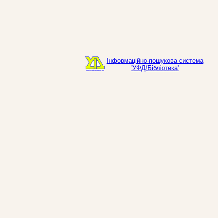
Інформаційно-пошукова система
'УФД/Бібліотека'