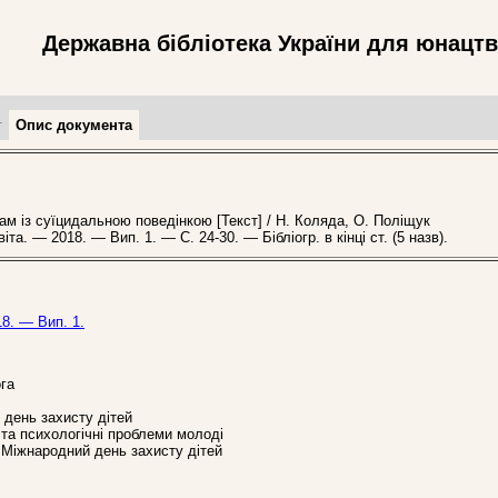
Державна бібліотека України для юнацт
т
Опис документа
 із суїцидальною поведінкою [Текст] / Н. Коляда, О. Поліщук
іта. — 2018. — Вип. 1. — С. 24-30. — Бібліогр. в кінці ст. (5 назв).
8. — Вип. 1.
ога
й день захисту дітей
 та психологічні проблеми молоді
. Міжнародний день захисту дітей