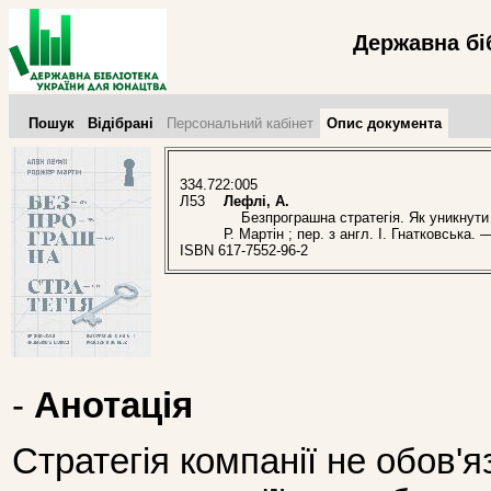
Державна бі
Пошук
Відібрані
Персональний кабінет
Опис документа
334.722:005
Л53
Лефлі, А.
Безпрограшна стратегія. Як уникнути пр
Р. Мартін ; пер. з англ. І. Гнатковська.
ISBN 617-7552-96-2
-
Анотація
Стратегія компанії не обов'