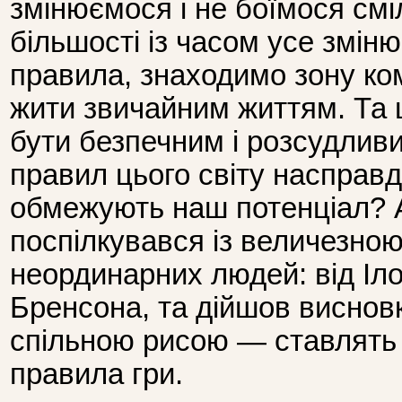
змінюємося і не боїмося смі
більшості із часом усе змі
правила, знаходимо зону ко
жити звичайним життям. Та 
бути безпечним і розсудлив
правил цього світу насправді
обмежують наш потенціал? А
поспілкувався із величезною
неординарних людей: від Іл
Бренсона, та дійшов висновк
спільною рисою — ставлять 
правила гри.