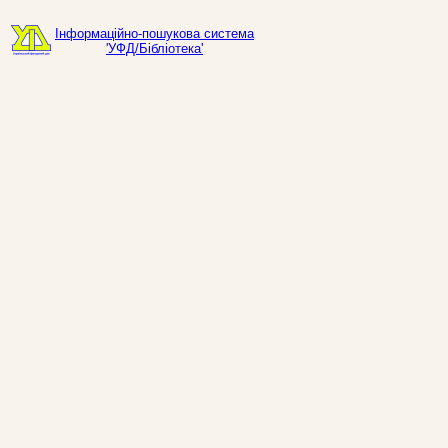
Інформаційно-пошукова система
'УФД/Бібліотека'