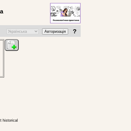
ва
?
Авторизація
 historical