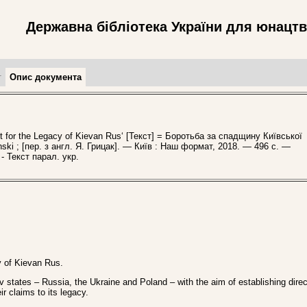
Державна бібліотека України для юнацт
т
Опис документа
for the Legacy of Kievan Rus‘ [Текст] = Боротьба за спадщину Київської
enski ; [пер. з англ. Я. Грицак]. — Київ : Наш формат, 2018. — 496 с. —
- Текст парал. укр.
cy of Kievan Rus.
states – Russia, the Ukraine and Poland – with the aim of establishing direct
ir claims to its legacy.