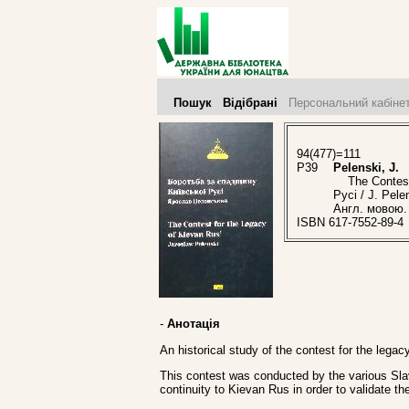
Пошук
Відібрані
Персональний кабіне
94(477)=111
P39
Pelenski, J.
The Contest 
Русі / J. Pel
Англ. мовою. 
ISBN 617-7552-89-4
-
Анотація
An historical study of the contest for the lega
This contest was conducted by the various Slav 
continuity to Kievan Rus in order to validate the