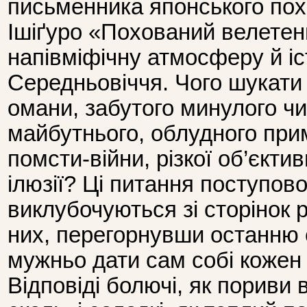
письменника японського по
Ішіґуро «Похований велетен
напівміфічну атмосферу й іс
Середньовіччя. Чого шукати
омани, забутого минулого ч
майбутнього, облудного при
помсти-війни, різкої об’єкти
ілюзії? Ці питання поступово
виклубочуються зі сторінок р
них, перегорнувши останню 
мужньо дати сам собі кожен
Відповіді болючі, як пориви 