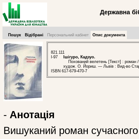
Державна бі
Пошук
Відібрані
Персональний кабінет
Опис документа
821.111
І-97
Ішігуро, Кадзуо.
Похований велетень [Текст] : роман / К.
худож. О. Йориш. — Львів : Вид-во Ста
ISBN 617-679-470-7
-
Анотація
Вишуканий роман сучасного