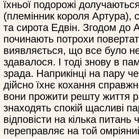
їхньої подорожі долучаютьс
(племінник короля Артура), 
та сирота Едвін. Згодом до 
починають потрохи повертати
виявляється, що все було не
здавалося. І тоді знову в па
зрада. Наприкінці на пару че
дійсно їхнє кохання справжн
вони прожити решту життя р
знаходять спокій щасливі п
відповісти на кілька питань
переправляє на той омріяний