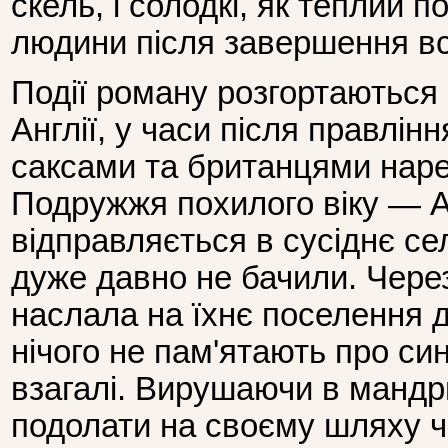
скель, і солодкі, як теплий 
людини після завершення всі
Події роману розгортаються
Англії, у часи після правлін
саксами та британцями наре
Подружжя похилого віку — 
відправляється в сусіднє сел
дуже давно не бачили. Через
наслала на їхнє поселення 
нічого не пам'ятають про си
взагалі. Вирушаючи в мандр
подолати на своєму шляху 