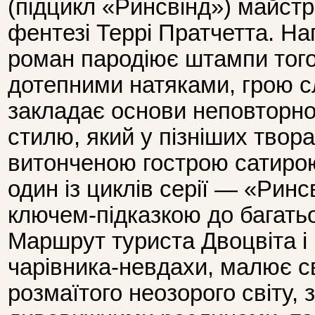
(підцикл «Ринсвінд») майстр
фентезі Террі Пратчетта. На
роман пародіює штампи того
дотепними натяками, грою с
закладає основи неповторно
стилю, який у пізніших твор
витонченою гострою сатиро
один із циклів серії — «Ринс
ключем-підказкою до багать
Маршрут туриста Двоцвіта і 
чарівника-невдахи, малює с
розмаїтого неозорого світу, 