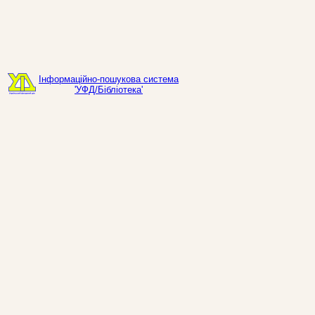
Інформаційно-пошукова система
'УФД/Бібліотека'