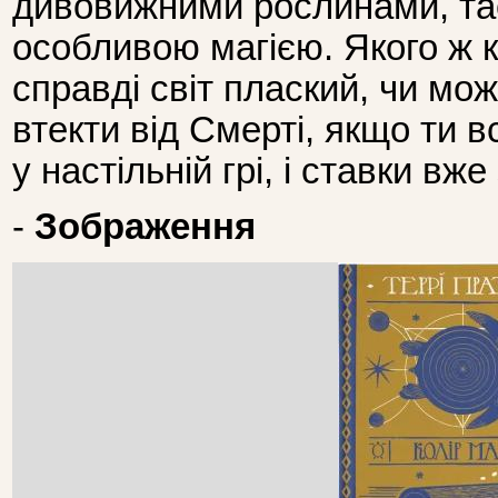
дивовижними рослинами, т
особливою ма­гією. Якого ж к
справді світ плаский, чи мо
втекти від Смерті, якщо ти в
у настільній грі, і ставки вж
-
Зображення