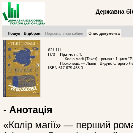
Державна бі
Пошук
Відібрані
Персональний кабінет
Опис документа
821.111
П70
Пратчетт, Т.
Колір магії [Текст] : роман : 1 цикл "Ри
Прокопець. — Львів : Вид-во Старого Ле
ISBN 617-679-453-0
-
Анотація
«Колір магії» — перший рома