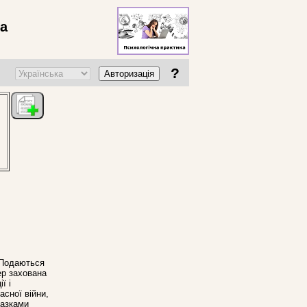
ва
?
Авторизація
. Подаються
ер захована
ї і
асної війни,
разками