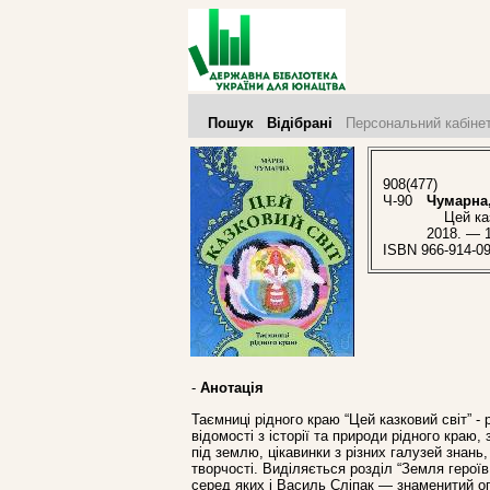
Пошук
Відібрані
Персональний кабіне
908(477)
Ч-90
Чумарна,
Цей казко
2018. — 1
ISBN 966-914-09
-
Анотація
Таємниці рідного краю “Цей казковий світ” 
відомості з історії та природи рідного краю
під землю, цікавинки з різних галузей знан
творчості. Виділяється розділ “Земля героїв 
серед яких і Василь Сліпак — знаменитий оп