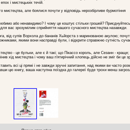
 епох і мистецьких течій.
ого мистецтва, але боялися почути у відповідь нерозбірливе бурмотіння
любимо або ненавидимо? І чому це коштує стільки грошей? Приєднуйтесь
 для вас зрозумілим сприйняття нашого сучасного мистецтва назавжди.
га, від супів Ворхола до бананів Хьйорста з маринованою акулою; почути
удожниками, якими вони насправді були, і відкрити справжню сутність суча
ецтво - це бульки, але є й такі; що Пікассо король, але Сезанн - краще
інив хід мистецтва і чому ваш п'ятирічний хлопець дійсно не зміг би це з
авить всі ці прямі і не завжди зручні запитання, над якими ви часто роз
авши цю книгу, ваша наступна поїздка до галереї буде трохи менш загро