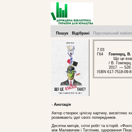
Пошук
Відібрані
Персональний кабіне
7.03
Г64
Гомперц, В.
Що це взагал
/ В. Гомперц 
2017. — 528 
ISBN 617-7518-09-8
-
Анотація
Автор створює цілісну картину, висвітлює хи
розвивають ідеї своїх попередників.
Десятки митців, сотні робіт та історій. «Ф
між Малевичем і Татліним, одкровення Пікас