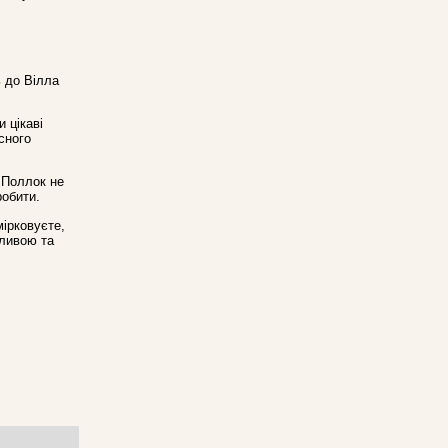
 до Вілла
 цікаві
сного
; Поллок не
робити.
мірковуєте,
зливою та