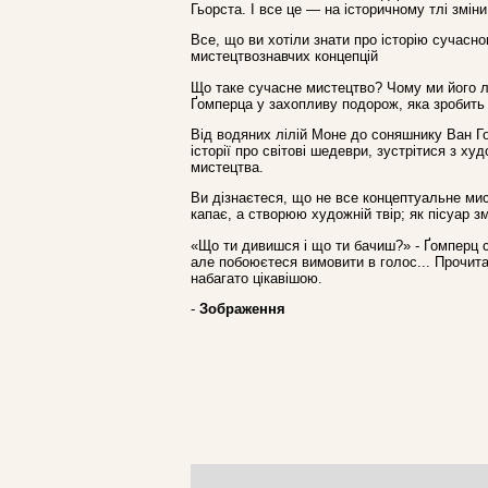
Гьорста. І все це — на історичному тлі зміни
Все, що ви хотіли знати про історію сучасн
мистецтвознавчих концепцій
Що таке сучасне мистецтво? Чому ми його 
Ґомперца у захопливу подорож, яка зробить
Від водяних лілій Моне до соняшнику Ван Го
історії про світові шедеври, зустрітися з х
мистецтва.
Ви дізнаєтеся, що не все концептуальне мист
капає, а створюю художній твір; як пісуар зм
«Що ти дивишся і що ти бачиш?» - Ґомперц ст
але побоюєтеся вимовити в голос... Прочит
набагато цікавішою.
-
Зображення