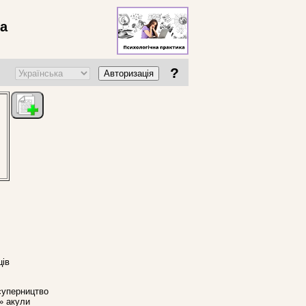
ва
?
Авторизація
ців
 суперництво
» акули