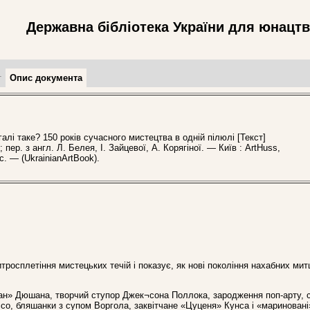
Державна бібліотека України для юнацт
т
Опис документа
і таке? 150 років сучасного мистецтва в одній пілюлі [Текст]
; пер. з англ. Л. Белея, І. Зайцевої, А. Корягіної. — Київ : ArtHuss,
c. — (UkrainianArtBook).
тросплетіння мистецьких течій і показує, як нові покоління нахабних мит
онтан» Дюшана, творчий ступор Джек¬сона Поллока, зародження поп-арту,
со, бляшанки з супом Воргола, заквітчане «Цуценя» Кунса і «мариновані