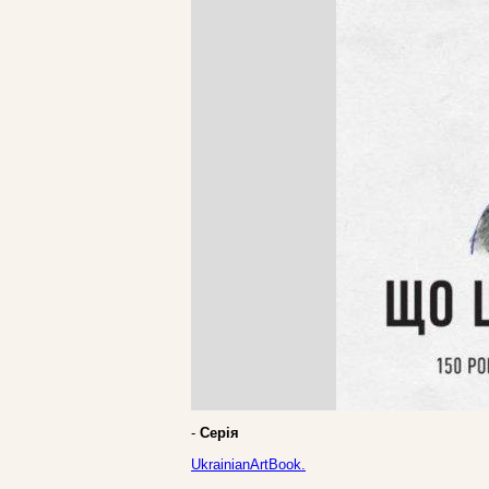
-
Серія
UkrainianArtBook.