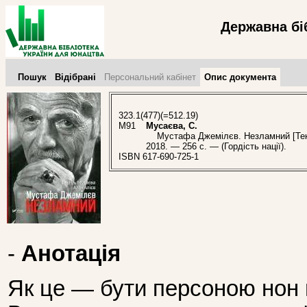
Державна бі
Пошук
Відібрані
Персональний кабінет
Опис документа
323.1(477)(=512.19)
М91
Мусаєва, С.
Мустафа Джемілєв. Незламний [Текст]
2018. — 256 с. — (Гордість нації).
ISBN 617-690-725-1
-
Анотація
Як це — бути персоною нон ґ