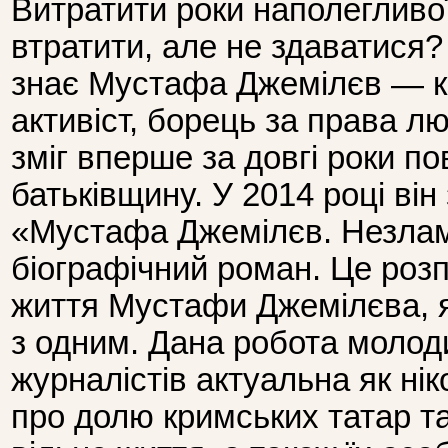
Витратити роки наполегливо
втратити, але не здаватися?
знає Мустафа Джемілєв — ко
активіст, борець за права лю
зміг вперше за довгі роки п
батьківщину. У 2014 році він 
«Мустафа Джемілєв. Незла
біографічний роман. Це розп
життя Мустафи Джемілєва, як
з одним. Дана робота молод
журналістів актуальна як ні
про долю кримських татар та 