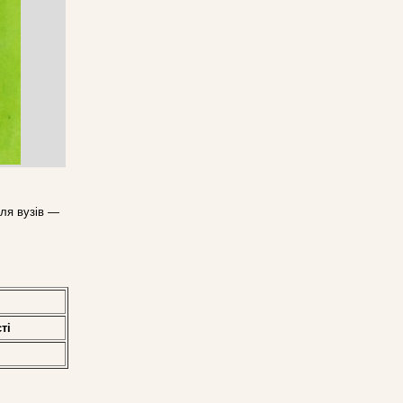
для вузів —
тi