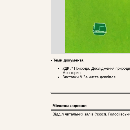
-
Теми документа
УДК // Природа. Дослiдження природи 
Моніторинг
Виставки // За чисте довкілля
Місцезнаходження
Відділ читальних залів (просп. Голосіївськи