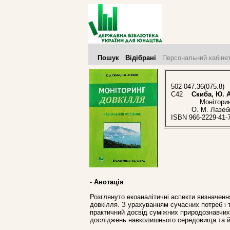
Пошук
Відібрані
Персональний кабіне
502-047.36(075.8)
С42
Скиба, Ю. А
Моніторинг 
О. М. Лазеб
ISBN 966-2229-41-
-
Анотація
Розглянуто екоаналітичні аспекти визначен
довкілля. З урахуванням сучасних потреб і 
практичний досвід суміжних природознавчих
досліджень навколишнього середовища та йо