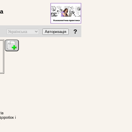
ва
?
Авторизація
ів
доробок і
х