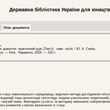
Державна бібліотека України для юнацт
т
Опис документа
.
довкілля: практичний курс [Текст] : навч. посіб. / Ю. А. Скиба,
на. — Київ : Каравела, 2016. — 216 с.
7
ня стану навколишнього середовища, виділено методи дослідження об’єкт
тенденцій тощо екологізації світогляду людини узагальнено теоретичний 
 галузей знань. Викладено сутність та методику виконання лабораторни
го елементів з метою визначення їх стану.