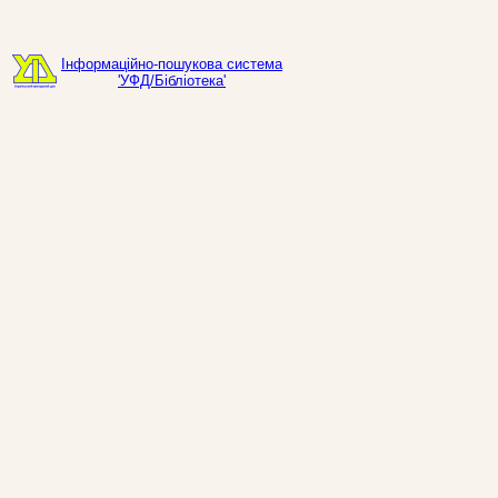
Інформаційно-пошукова система
'УФД/Бібліотека'