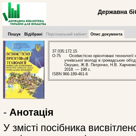
Державна бі
Пошук
Відібрані
Персональний кабінет
Опис документа
37.035:172.15
О-75
Особистісно орієнтовані технології 
учнівської молоді в громадських об'єдна
Окушко, Ж.В. Петрочко, Н.В. Харченко 
2018. — 198 с.
ISBN 966-189-461-6
-
Анотація
У змісті посібника висвітлен