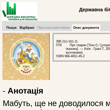
Державна бі
Пошук
Відібрані
Персональний кабінет
Опис документа
398.21(=161.2)
П78
Про тварин [Текст] / [упоря
Іванова]. — Київ : Грані-Т, 20
вузликами).
ISBN 966-4651-45-2
-
Анотація
Мабуть, ще не доводилося 