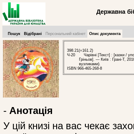
Державна бі
Пошук
Відібрані
Персональний кабінет
Опис документа
398.21(=161.2)
Ч-20
Чарівні [Текст] : [казки / уп
Гріньов]. — Київ : Грані-Т, 201
вузликами).
ISBN 966-465-268-8
-
Анотація
У цій книзі на вас чекає зах