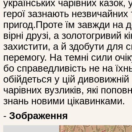
українських чарівних казок, 
герої зазнають незвичайних
пригод.Проте їм завжди на 
вірні друзі, а золотогривий 
захистити, а й здобути для 
перемогу. На темні сили очі
бо справедливість не на їхн
обійдеться у цій дивовижній
чарівних вузликів, які попо
знань новими цікавинками.
-
Зображення