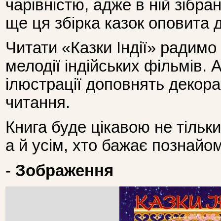
чарівністю, адже в ній зібран
ще ця збірка казок оповита
Читати «Казки Індії» радимо 
мелодії індійських фільмів. А
ілюстрації доповнять декора
читання.
Книга буде цікавою не тільки
а й усім, хто бажає познай
-
Зображення