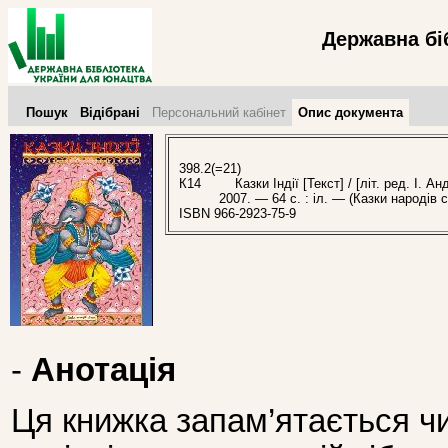
Державна бі
Пошук
Відібрані
Персональний кабінет
Опис документа
398.2(=21)
К14
Казки Індії [Текст] / [літ. ред. І. Ан
2007. — 64 с. : іл. — (Казки народів с
ISBN 966-2923-75-9
-
Анотація
Ця книжка запам’ятається чи