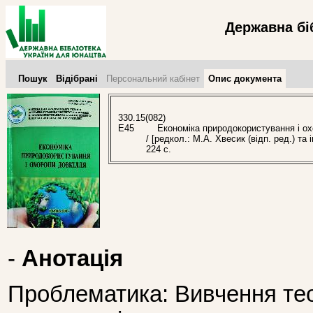
Державна бі
Пошук
Відібрані
Персональний кабінет
Опис документа
330.15(082)
Е45
Економіка природокористування і охор
/ [редкол.: М.А. Хвесик (відп. ред.) та
224 с.
-
Анотація
Проблематика: Вивчення те