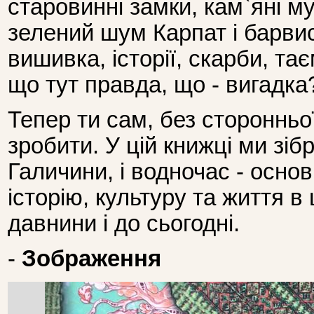
старовинні замки, кам`яні му
зелений шум Карпат і барви
вишивка, історії, скарби, тає
що тут правда, що - вигадка
Тепер ти сам, без стороннь
зробити. У цій книжці ми зіб
Галичини, і водночас - осно
історію, культуру та життя в 
давнини і до сьогодні.
-
Зображення