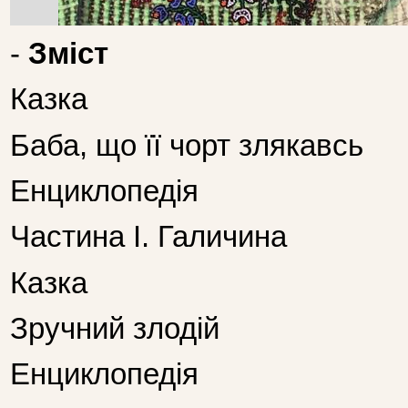
-
Зміст
Казка
Баба, що її чорт злякавсь
Енциклопедія
Частина І. Галичина
Казка
Зручний злодій
Енциклопедія