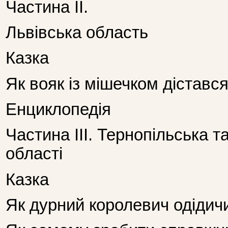
Частина ІІ.
Львівська область
Казка
Як вояк із мішечком діставс
Енциклопедія
Частина ІІІ. Тернопільська т
області
Казка
Як дурний королевич одідич