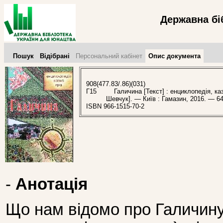
Державна бі
Пошук
Відібрані
Персональний кабінет
Опис документа
908(477.83/.86)(031)
Г15
Галичина [Текст] : енциклопедія, казка
Шевчук]. — Київ : Гамазин, 2016. — 64 
ISBN 966-1515-70-2
-
Анотація
Що нам відомо про Галичину?