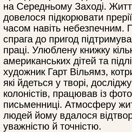
на Середньому Заході. Житт
довелося підкорювати прерії
часом навіть небезпечним. Пр
спрага до пригод підтримува
праці. Улюблену книжку кіль
американських дітей та підл
художник Гарт Вільямз, котри
які йдеться у творі, дослід
колоністів, працював із фот
письменниці. Атмосферу жит
людей йому вдалося відтво
уважністю й точністю.