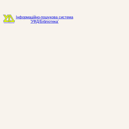
Інформаційно-пошукова система
'УФД/Бібліотека'