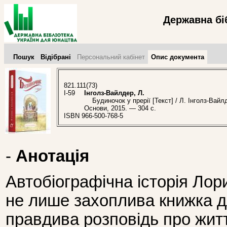
Державна бі
Пошук
Відібрані
Персональний кабінет
Опис документа
821.111(73)
І-59
Інголз-Вайлдер, Л.
Будиночок у прерії [Текст] / Л. Інголз-Вайлде
Основи, 2015. — 304 с.
ISBN 966-500-768-5
-
Анотація
Автобіографічна історія Лор
не лише захоплива книжка дл
правдива розповідь про жит