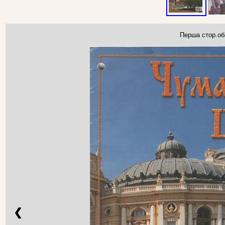
Перша стор.об
❮