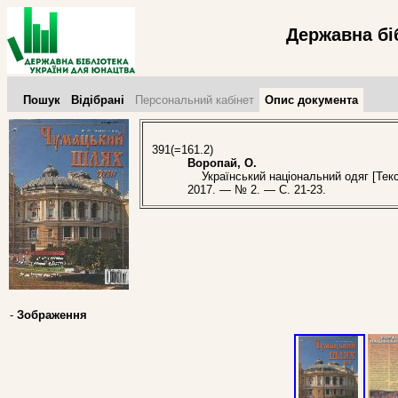
Державна бі
Пошук
Відібрані
Персональний кабінет
Опис документа
391(=161.2)
Воропай, О.
Український національний одяг [Текс
2017. — № 2. — С. 21-23.
-
Зображення