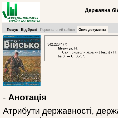
Державна бі
Пошук
Відібрані
Персональний кабінет
Опис документа
342.228(477)
Музичук, Н.
Святі символи України [Текст] / Н. 
№ 8. — С. 50-57.
-
Анотація
Атрибути державності, держа