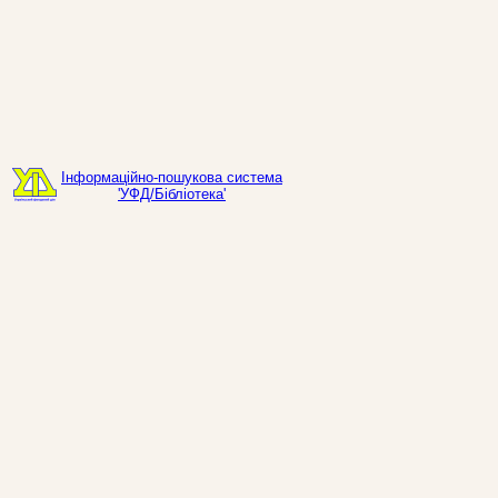
Інформаційно-пошукова система
'УФД/Бібліотека'