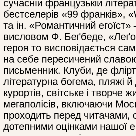
сучасній французькій літерат
бестселерів «99 франків», «
та ін. «Романтичний егоїст»
висловом Ф. Беґбеде, «Леґо 
героя то висповідається сам
на себе пересичений славо
письменник. Клуби, де флір
літературна богема, пляжі й
курортів, світське і творче 
мегаполісів, включаючи Мос
проходить перед читачами,
дотепними оцінками нашої епо