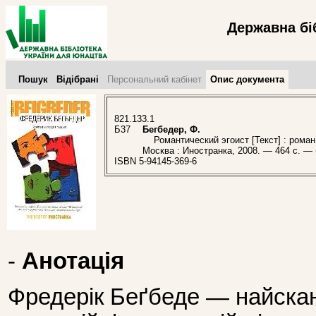
Державна бі
Пошук
Відібрані
Персональний кабінет
Опис документа
821.133.1
Б37
Бегбедер, Ф.
Романтический эгоист [Текст] : роман 
Москва : Иностранка, 2008. — 464 с. — 
ISBN 5-94145-369-6
-
Анотація
Фредерік Беґбеде — найска