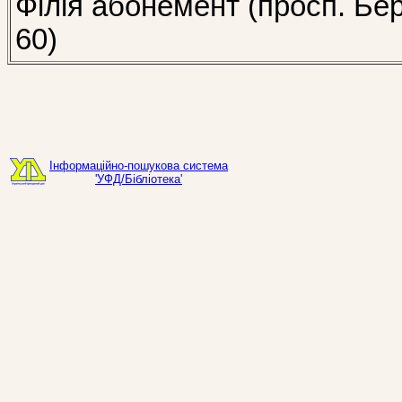
Філія абонемент (просп. Бе
60)
Інформаційно-пошукова система
'УФД/Бібліотека'