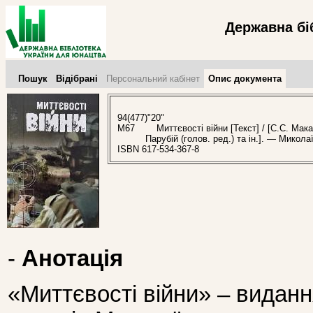
Державна бі
Пошук
Відібрані
Персональний кабінет
Опис документа
94(477)"20"
М67
Миттєвості війни [Текст] / [С.С. Макарч
Парубій (голов. ред.) та ін.]. — Миколаї
ISBN 617-534-367-8
-
Анотація
«Миттєвості війни» – виданн