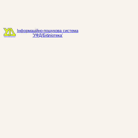
Інформаційно-пошукова система
'УФД/Бібліотека'