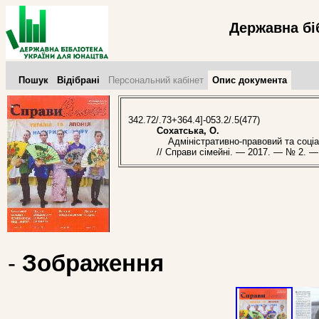
Державна бі
Пошук
Відібрані
Персональний кабінет
Опис документа
342.72/.73+364.4]-053.2/.5(477)
Сохатська, О.
Адміністративно-правовий та соціаль
// Справи сімейні. — 2017. — № 2. — 
-
Зображення