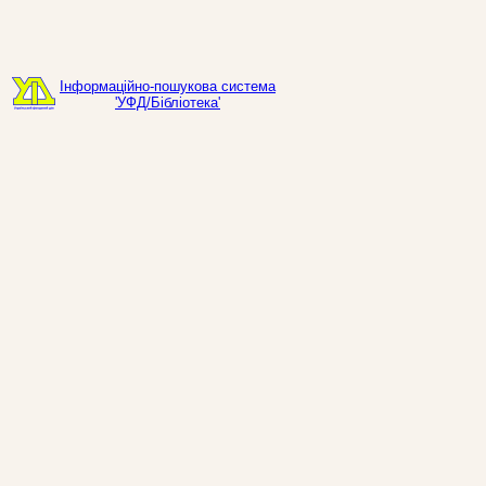
Інформаційно-пошукова система
'УФД/Бібліотека'